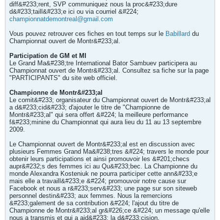
diff&#233;rent, SVP communiquez nous la proc&#233;dure
d&#233;taill&#233;e ici ou via courriel &#224;
championnatdemontreal@gmail.com
Vous pouvez retrouver ces fiches en tout temps sur le
Babillard
du
Championnat ouvert de Montr&#233;al.
Participation de GM et MI
Le Grand Ma&#238;tre International Bator Sambuev participera au
Championnat ouvert de Montr&#233;al. Consultez sa fiche sur la page
"PARTICIPANTS" du site web officiel.
Championne de Montr&#233;al
Le comit&#233; organisateur du Championnat ouvert de Montr&#233;al
a d&#233;cid&#233; d'ajouter le titre de "Championne de
Montr&#233;al" qui sera offert &#224; la meilleure performance
f&#233;minine du Championnat qui aura lieu du 11 au 13 septembre
2009.
Le Championnat ouvert de Montr&#233;al est en discussion avec
plusieurs Femmes Grand Ma&#238;tres &#224; travers le monde pour
obtenir leurs participations et ainsi promouvoir les &#201;checs
aupr&#232;s des femmes ici au Qu&#233;bec. La Championne du
monde Alexandra Kosteniuk ne pourra participer cette ann&#233;e
mais elle a travaill&#233;e &#224; promouvoir notre cause sur
Facebook et nous a r&#233;serv&#233; une page sur son siteweb
personnel destin&#233; aux femmes. Nous la remercions
&#233;galement de sa contribution &#224; l'ajout du titre de
Championne de Montr&#233;al gr&#226;ce &#224; un message qu'elle
nous a transmis et qui a aid&#233; la d&#233;cision.