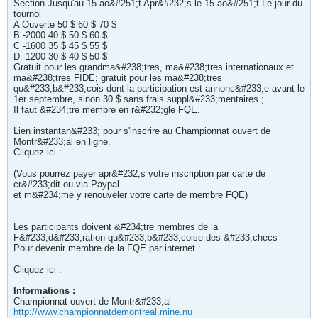
Section Jusqu'au 15 ao&#251;t Apr&#232;s le 15 ao&#251;t Le jour du
tournoi
A Ouverte 50 $ 60 $ 70 $
B -2000 40 $ 50 $ 60 $
C -1600 35 $ 45 $ 55 $
D -1200 30 $ 40 $ 50 $
Gratuit pour les grandma&#238;tres, ma&#238;tres internationaux et
ma&#238;tres FIDE; gratuit pour les ma&#238;tres
qu&#233;b&#233;cois dont la participation est annonc&#233;e avant le
1er septembre, sinon 30 $ sans frais suppl&#233;mentaires ;
Il faut &#234;tre membre en r&#232;gle FQE.
Lien instantan&#233; pour s'inscrire au Championnat ouvert de
Montr&#233;al en ligne.
Cliquez ici :
(Vous pourrez payer apr&#232;s votre inscription par carte de
cr&#233;dit ou via Paypal
et m&#234;me y renouveler votre carte de membre FQE)
________________________________________
Les participants doivent &#234;tre membres de la
F&#233;d&#233;ration qu&#233;b&#233;coise des &#233;checs
Pour devenir membre de la FQE par internet :
Cliquez ici :
________________________________________
Informations :
Championnat ouvert de Montr&#233;al
http://www.championnatdemontreal.mine.nu