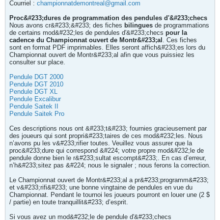
Courriel :
championnatdemontreal@gmail.com
Proc&#233;dures de programmation des pendules d'&#233;checs
Nous avons cr&#233;&#233; des fiches
bilingues
de programmations
de certains mod&#232;les de pendules d'&#233;checs
pour la
cadence du Championnat ouvert de Montr&#233;al
. Ces fiches
sont en format PDF imprimables. Elles seront affich&#233;es lors du
Championnat ouvert de Montr&#233;al afin que vous puissiez les
consulter sur place.
Pendule DGT 2000
Pendule DGT 2010
Pendule DGT XL
Pendule Excalibur
Pendule Saitek II
Pendule Saitek Pro
Ces descriptions nous ont &#233;t&#233; fournies gracieusement par
des joueurs qui sont propri&#233;taires de ces mod&#232;les. Nous
n’avons pu les v&#233;rifier toutes. Veuillez vous assurer que la
proc&#233;dure qui correspond &#224; votre propre mod&#232;le de
pendule donne bien le r&#233;sultat escompt&#233;. En cas d’erreur,
n’h&#233;sitez pas &#224; nous le signaler ; nous ferons la correction.
Le Championnat ouvert de Montr&#233;al a pr&#233;programm&#233;
et v&#233;rifi&#233; une bonne vingtaine de pendules en vue du
Championnat. Pendant le tournoi les joueurs pourront en louer une (2 $
/ partie) en toute tranquillit&#233; d’esprit.
Si vous avez un mod&#232;le de pendule d'&#233;checs