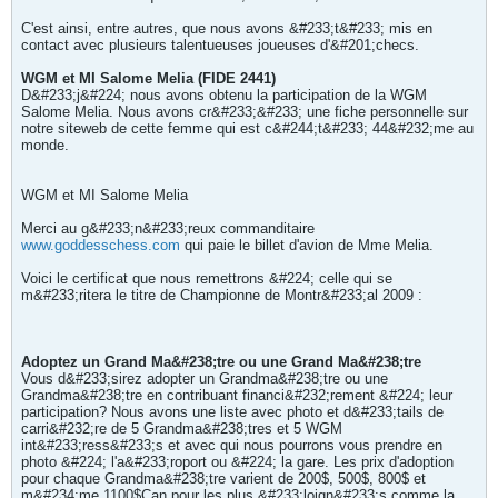
C'est ainsi, entre autres, que nous avons &#233;t&#233; mis en
contact avec plusieurs talentueuses joueuses d'&#201;checs.
WGM et MI Salome Melia (FIDE 2441)
D&#233;j&#224; nous avons obtenu la participation de la WGM
Salome Melia. Nous avons cr&#233;&#233; une fiche personnelle sur
notre siteweb de cette femme qui est c&#244;t&#233; 44&#232;me au
monde.
WGM et MI Salome Melia
Merci au g&#233;n&#233;reux commanditaire
www.goddesschess.com
qui paie le billet d'avion de Mme Melia.
Voici le certificat que nous remettrons &#224; celle qui se
m&#233;ritera le titre de Championne de Montr&#233;al 2009 :
Adoptez un Grand Ma&#238;tre ou une Grand Ma&#238;tre
Vous d&#233;sirez adopter un Grandma&#238;tre ou une
Grandma&#238;tre en contribuant financi&#232;rement &#224; leur
participation? Nous avons une liste avec photo et d&#233;tails de
carri&#232;re de 5 Grandma&#238;tres et 5 WGM
int&#233;ress&#233;s et avec qui nous pourrons vous prendre en
photo &#224; l'a&#233;roport ou &#224; la gare. Les prix d'adoption
pour chaque Grandma&#238;tre varient de 200$, 500$, 800$ et
m&#234;me 1100$Can pour les plus &#233;loign&#233;s comme la