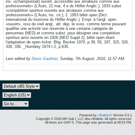
inv. «(championnat) ouvert, accessible aux amateurs comme aux
professionnels» (L'Auto, 21 mai, 4 e ds Höfler Anglic.); 1933 subst.
«compétition sportive ouverte aux amateurs comme aux
professionnels» (L'Auto, loc. cit.); 2. 1953 billet open (Dict.
international du tourisme ds Höfler Anglic.). Empr. à l'angl. open
«ouvert», issu du vieil angl., att. dep. le xves. comme terme pouvant
qualifier une activité non réservée à une certaine catégorie de
personnes (NED) et comme subst. pour désigner une compétition
sportive ainsi ouverte en 1926 (NED Suppl.2), billet open étant
l'adaptation de open ticket. Bbg. Becker 1970, p.39, 55, 197, 315, 326,
330, 336. _Humbley 1974 t.2, p.635.
Last edited by
Denis Gauthier
;
Sunday, 7th August, 2016, 11:57 AM
.
Powered by
vBulletin®
Version 5.6.1
Copyright © 2026 MH Sub I, LLC dba vBulletin. All rights reserved.
All times are GMT-5. This page was generated at 08:53 PM.