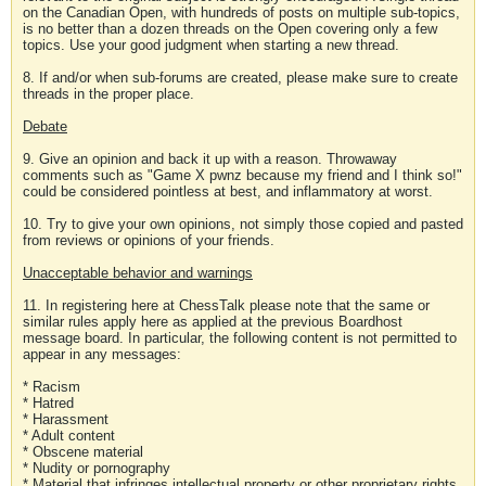
on the Canadian Open, with hundreds of posts on multiple sub-topics,
is no better than a dozen threads on the Open covering only a few
topics. Use your good judgment when starting a new thread.
8. If and/or when sub-forums are created, please make sure to create
threads in the proper place.
Debate
9. Give an opinion and back it up with a reason. Throwaway
comments such as "Game X pwnz because my friend and I think so!"
could be considered pointless at best, and inflammatory at worst.
10. Try to give your own opinions, not simply those copied and pasted
from reviews or opinions of your friends.
Unacceptable behavior and warnings
11. In registering here at ChessTalk please note that the same or
similar rules apply here as applied at the previous Boardhost
message board. In particular, the following content is not permitted to
appear in any messages:
* Racism
* Hatred
* Harassment
* Adult content
* Obscene material
* Nudity or pornography
* Material that infringes intellectual property or other proprietary rights