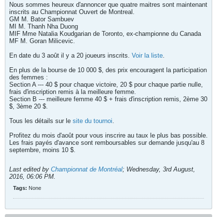
Nous sommes heureux d'annoncer que quatre maitres sont maintenant
inscrits au Championnat Ouvert de Montreal.
GM M. Bator Sambuev
MI M. Thanh Nha Duong
MIF Mme Natalia Koudgarian de Toronto, ex-championne du Canada
MF M. Goran Milicevic.
En date du 3 août il y a 20 joueurs inscrits.
Voir la liste
.
En plus de la bourse de 10 000 $, des prix encouragent la participation
des femmes :
Section A --- 40 $ pour chaque victoire, 20 $ pour chaque partie nulle,
frais d'inscription remis à la meilleure femme.
Section B --- meilleure femme 40 $ + frais d'inscription remis, 2ème 30
$, 3ème 20 $.
Tous les détails sur le
site du tournoi
.
Profitez du mois d'août pour vous inscrire au taux le plus bas possible.
Les frais payés d'avance sont remboursables sur demande jusqu'au 8
septembre, moins 10 $.
Last edited by
Championnat de Montréal
;
Wednesday, 3rd August,
2016, 06:06 PM
.
Tags:
None